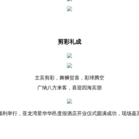
剪彩礼成
主宾剪彩，舞狮贺喜，彩球腾空
广纳八方来客，喜迎四海宾朋
顺利举行，亚龙湾星华华邑度假酒店开业仪式圆满成功，现场嘉宾