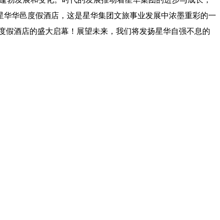
星华华邑度假酒店，这是星华集团文旅事业发展中浓墨重彩的一
邑度假酒店的盛大启幕！展望未来，我们将发扬星华自强不息的