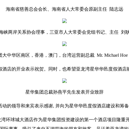
海南省慈善总会会长、海南省人大常委会原副主任 陆志远
海峡两岸关系协会理事，三亚市人大常委会党组书记、主任 刘
大中华区南区，香港，澳门，台湾运营副总裁 Mr. Michael Hoe Kn
假酒店的开业表示祝贺。同时，也希望亚龙湾星华华邑度假酒店
星华集团总裁孙燕平先生发表开业致辞
动的领导和来宾表示感谢, 并向为星华华邑度假酒店建设和筹
，亚龙湾环球城大酒店作为星华集团投资建设的第一个酒店项目隆重
等许多国际赛事，吸引了来自五湖四海的朋友和旅客，见证着亚龙