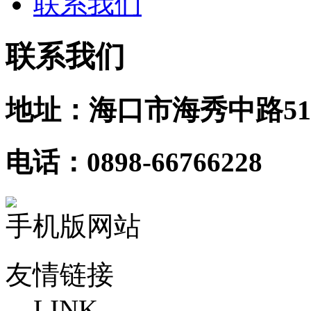
联系我们
联系我们
地址：海口市海秀中路51
电话：0898-66766228
手机版网站
友情链接
LINK