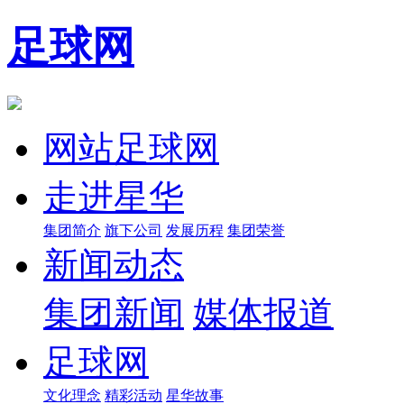
足球网
网站足球网
走进星华
集团简介
旗下公司
发展历程
集团荣誉
新闻动态
集团新闻
媒体报道
足球网
文化理念
精彩活动
星华故事