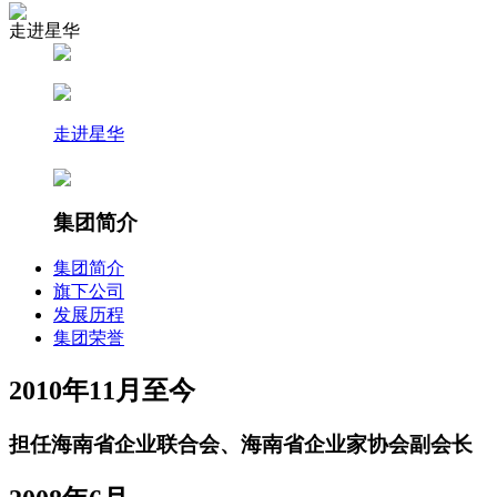
走进星华
走进星华
集团简介
集团简介
旗下公司
发展历程
集团荣誉
2010年11月至今
担任海南省企业联合会、海南省企业家协会副会长