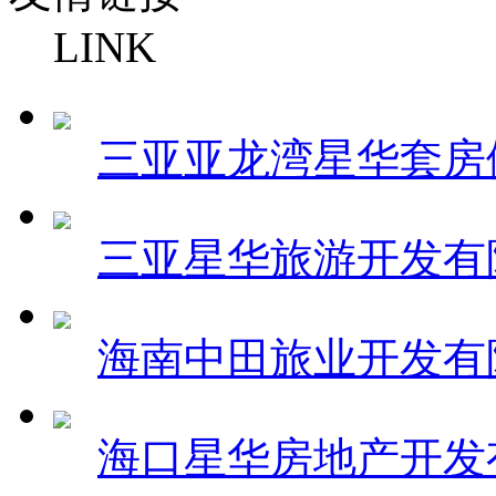
LINK
三亚亚龙湾星华套房
三亚星华旅游开发有
海南中田旅业开发有
海口星华房地产开发