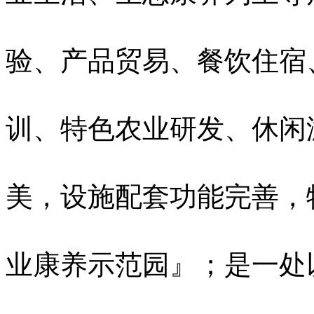
验、产品贸易、餐饮住宿
训、特色农业研发、休闲
美，设施配套功能完善，
业康养示范园』；是一处