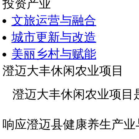
投资产业
文旅运营与融合
城市更新与改造
美丽乡村与赋能
澄迈大丰休闲农业项目
澄迈大丰休闲农业项目
响应澄迈县健康养生产业