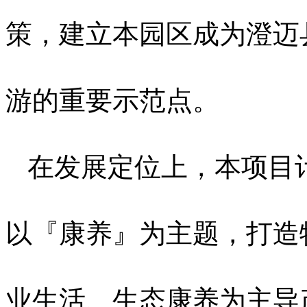
策，建立本园区成为澄迈
游的重要示范点。
在发展定位上，本项目
以『康养』为主题，打造
业生活、生态康养为主导