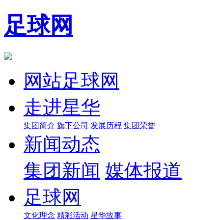
足球网
网站足球网
走进星华
集团简介
旗下公司
发展历程
集团荣誉
新闻动态
集团新闻
媒体报道
足球网
文化理念
精彩活动
星华故事