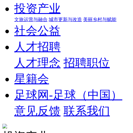
投资产业
文旅运营与融合
城市更新与改造
美丽乡村与赋能
社会公益
人才招聘
人才理念
招聘职位
星籍会
足球网-足球（中国）
意见反馈
联系我们