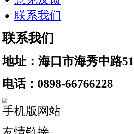
联系我们
联系我们
地址：海口市海秀中路51
电话：0898-66766228
手机版网站
友情链接