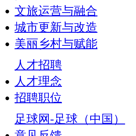
文旅运营与融合
城市更新与改造
美丽乡村与赋能
人才招聘
人才理念
招聘职位
足球网-足球（中国）
意见反馈