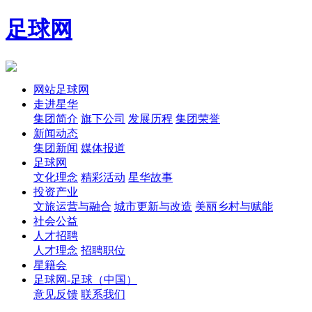
足球网
网站足球网
走进星华
集团简介
旗下公司
发展历程
集团荣誉
新闻动态
集团新闻
媒体报道
足球网
文化理念
精彩活动
星华故事
投资产业
文旅运营与融合
城市更新与改造
美丽乡村与赋能
社会公益
人才招聘
人才理念
招聘职位
星籍会
足球网-足球（中国）
意见反馈
联系我们