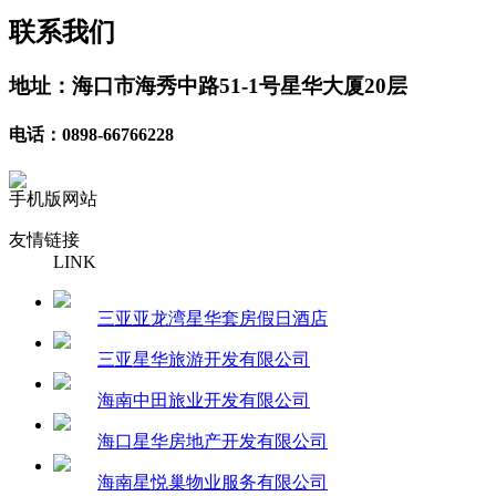
联系我们
地址：海口市海秀中路51-1号星华大厦20层
电话：0898-66766228
手机版网站
友情链接
LINK
三亚亚龙湾星华套房假日酒店
三亚星华旅游开发有限公司
海南中田旅业开发有限公司
海口星华房地产开发有限公司
海南星悦巢物业服务有限公司