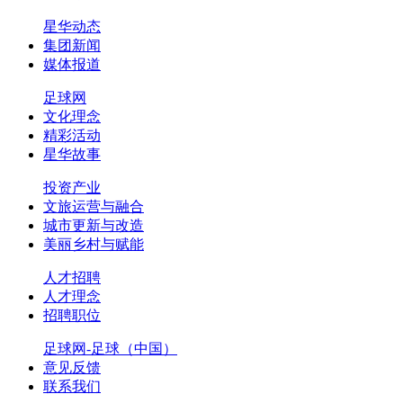
星华动态
集团新闻
媒体报道
足球网
文化理念
精彩活动
星华故事
投资产业
文旅运营与融合
城市更新与改造
美丽乡村与赋能
人才招聘
人才理念
招聘职位
足球网-足球（中国）
意见反馈
联系我们